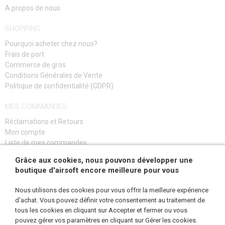
A propos de nous
SHOPPING
Pourquoi acheter chez nous?
Frais de port
Commerce de gros
Conditions Générales de Vente
Politique de confidentialité (GDPR)
MES COMMANDES
Réclamations et Retours
Mon compte
Liste de mes commandes
Guide de dépannage
Grâce aux cookies, nous pouvons développer une
boutique d'airsoft encore meilleure pour vous
S'INSCRIRE
Nous utilisons des cookies pour vous offrir la meilleure expérience
d'achat. Vous pouvez définir votre consentement au traitement de
tous les cookies en cliquant sur Accepter et fermer ou vous
pouvez gérer vos paramètres en cliquant sur Gérer les cookies.