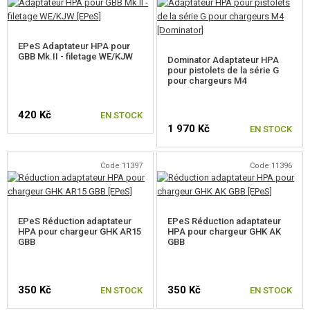
RÉGULATEURS ET BOUTEILLES HPA
EPeS Adaptateur HPA pour
ADAPTATEURS HPA POUR GBB
GBB Mk.II - filetage WE/KJW
Dominator Adaptateur HPA
pour pistolets de la série G
TUYAUX HPA
pour chargeurs M4
COUPLEURS ET CAVALIERS HPA
420 Kč
EN STOCK
1 970 Kč
EN STOCK
ACCESSOIRES HPA
SERVICE ET MAINTENANCE D'RÉPLIQUE
Code 11397
Code 11396
AUTO DÉFENSE, FORMATION, COUTEAUX
EPeS Réduction adaptateur
EPeS Réduction adaptateur
CIBLES, CHAMP DE TIR
HPA pour chargeur GHK AR15
HPA pour chargeur GHK AK
GBB
GBB
OUTDOOR, BUSHCRAFT
PANIERS-REPAS
350 Kč
350 Kč
EN STOCK
EN STOCK