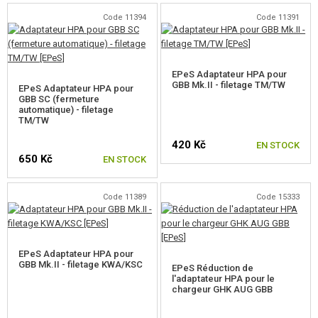
JEUX DE CONSTRUCTION, MAQUETTES
Code 11394
Code 11391
ARTICLES PROMOTIONNELS
MARCHANDISES ENDOMMAGÉES ET USAGÉES
EPeS Adaptateur HPA pour
GBB Mk.II - filetage TM/TW
EPeS Adaptateur HPA pour
GBB SC (fermeture
NOUVEAUTÉS
automatique) - filetage
TM/TW
420 Kč
PROMOTION
EN STOCK
650 Kč
EN STOCK
CONTACTEZ NOUS
Code 11389
Code 15333
EPeS Adaptateur HPA pour
GBB Mk.II - filetage KWA/KSC
EPeS Réduction de
l'adaptateur HPA pour le
chargeur GHK AUG GBB