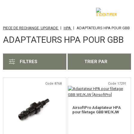
|
|
PIECE DE RECHANGE, UPGRADE
HPA
ADAPTATEURS HPA POUR GBB
CATÉGORIES
ADAPTATEURS HPA POUR GBB
AIRSOFT GUNS
ARMES AIR COMPRIMÉ, LANCE-PIERRES
FILTRES
TRIER PAR
LANCE-GRENADES, GRENADES
BILLES, GAZ
Code 8768
Code 17291
BATTERIES, CHARGEURS
AirsoftPro Adaptateur HPA
CHARGEURS, BB LOADER
pour filetage GBB WE/KJW
LUNETTES, MASQUES