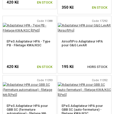
420 Kč
EN STOCK
350 Kč
EN STOCK
Code 11388
Code 17292
EPeS Adaptateur HPA - Type
AirsoftPro Adaptateur HPA
PB - Filetage KWA/KSC
pour G&G LevAR
420 Kč
195 Kč
EN STOCK
HORS STOCK
Code 11393
Code 11392
VÉRIFIER LA DISPONIBILITÉ
EPeS Adaptateur HPA pour
EPeS Adaptateur HPA pour
GBB SC (fermeture
GBB SC (auto-fermeture) -
automatique) - filetage M6
filetage KWA/KSC