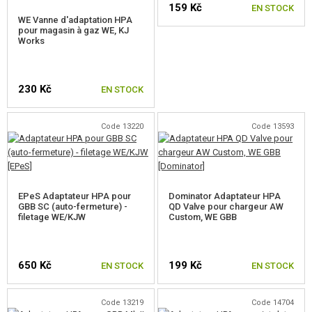
159 Kč
ÉQUIPEMENT, UNIFORMES...
EN STOCK
WE Vanne d'adaptation HPA
pour magasin à gaz WE, KJ
CAMOUFLAGE, BANDE CAMOUFLAGE
Works
RADIOS, CASQUES, CAMÉRAS
230 Kč
EN STOCK
ACCESSOIRES POUR RÉPLIQUE
Code 13220
Code 13593
PIECE DE RECHANGE, UPGRADE
PIECES INTERNES AEG
PIECES EXTERNES AEG
EPeS Adaptateur HPA pour
Dominator Adaptateur HPA
GBB SC (auto-fermeture) -
QD Valve pour chargeur AW
filetage WE/KJW
Custom, WE GBB
PIECES POUR RÉPLIQUES SNIPER
PIECES RÉPLIQUE A GAZ
650 Kč
199 Kč
EN STOCK
EN STOCK
HPA
Code 13219
Code 14704
KITS DE CONVERSION HPA