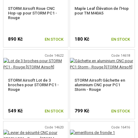
STORM Airsoft Roue CNC
Maple Leaf Élévation de l'Hop
POUR SNOW WOLF M99
Hop-up pour STORM PC1 -
pour TM M40A5
Rouge
POUR SNOW WOLF SV-98
RESSORTS POUR SNIPER
890 Kč
180 Kč
EN STOCK
EN STOCK
SNIPER CANONS DE PRÉCISION
Code 14622
Code 14618
JOINTS HOP-UP
ENTRETOISES INTÉRIEURES
STORM Airsoft Lot de 3
STORM Airsoft Gâchette en
broches pour STORM PC1 -
aluminium CNC pour PC1
AUTRES PIECES POUR SNIPER
Rouge
Storm - Rouge
PIECES RÉPLIQUE A GAZ
549 Kč
799 Kč
HPA
EN STOCK
EN STOCK
SERVICE ET MAINTENANCE D'RÉPLIQUE
Code 14620
Code 16416