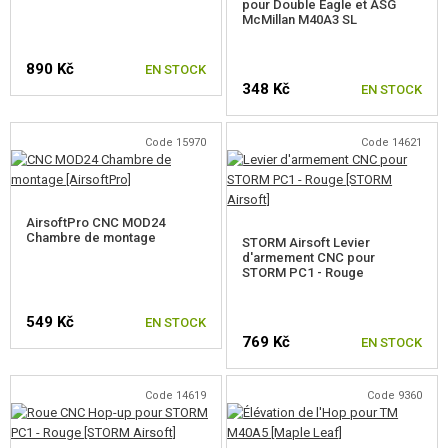
pour Double Eagle et ASG
McMillan M40A3 SL
POUR WELL MB01,4,5,8,14
890 Kč
EN STOCK
POUR WELL MB06,13
348 Kč
EN STOCK
POUR TM AWS, WELL MB44XX
Code 15970
Code 14621
POUR SVD
POUR SNOW WOLF KAR98K
AirsoftPro CNC MOD24
POUR CYMA CM.700, 708
Chambre de montage
STORM Airsoft Levier
d'armement CNC pour
STORM PC1 - Rouge
POUR CM.703, 707
POUR SILVERBACK SRS
549 Kč
EN STOCK
769 Kč
EN STOCK
POUR SILVERBACK HTI
Code 14619
Code 9360
POUR SILVERBACK TAC-41
POUR ARES AMOEBA STRIKER