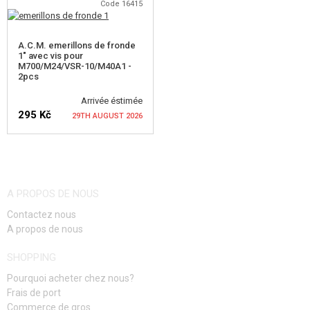
VÉRIFIER LA DISPONIBILITÉ
Code 16415
VÉRIFIER LA DISPONIBILITÉ
A.C.M. emerillons de fronde
1" avec vis pour
M700/M24/VSR-10/M40A1 -
2pcs
Arrivée éstimée
295 Kč
29TH AUGUST 2026
VÉRIFIER LA DISPONIBILITÉ
A PROPOS DE NOUS
Contactez nous
A propos de nous
SHOPPING
Pourquoi acheter chez nous?
Frais de port
Commerce de gros