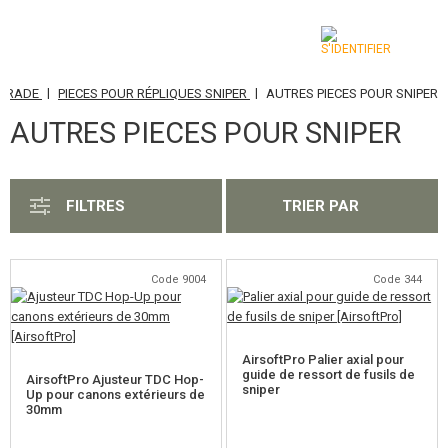
|
|
PGRADE
PIECES POUR RÉPLIQUES SNIPER
AUTRES PIECES POUR SNIPER
CATÉGORIES
AUTRES PIECES POUR SNIPER
AIRSOFT GUNS
ARMES AIR COMPRIMÉ, LANCE-PIERRES
FILTRES
TRIER PAR
LANCE-GRENADES, GRENADES
BILLES, GAZ
Code 9004
Code 344
BATTERIES, CHARGEURS
AirsoftPro Palier axial pour
CHARGEURS, BB LOADER
guide de ressort de fusils de
AirsoftPro Ajusteur TDC Hop-
sniper
Up pour canons extérieurs de
30mm
LUNETTES, MASQUES