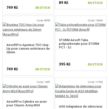
89 Kč
ÉQUIPEMENT, UNIFORMES...
EN STOCK
749 Kč
EN STOCK
CAMOUFLAGE, BANDE CAMOUFLAGE
Code 8995
Code 14644
RADIOS, CASQUES, CAMÉRAS
ACCESSOIRES POUR RÉPLIQUE
STORM Airsoft Tube
polycarbonate pour STORM
AirsoftPro Ajusteur TDC Hop-
PIECE DE RECHANGE, UPGRADE
PC1 - 3J
Up pour canons extérieurs de
26mm
PIECES INTERNES AEG
395 Kč
EN STOCK
PIECES EXTERNES AEG
749 Kč
EN STOCK
PIECES POUR RÉPLIQUES SNIPER
Code 1687
Code 11932
POUR VSR, BAR10, MB03, CM.701
POUR SNOW WOLF M24
AirsoftPro Cylindre en acier
pour Classic Army M24
POUR CYMA M24 (CM.702)
ASG Adaptateur de silencieux