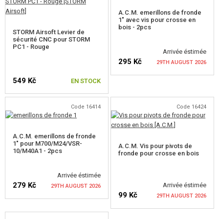
AUTO DÉFENSE, FORMATION, COUTEAUX
A.C.M. emerillons de fronde
1" avec vis pour crosse en
CIBLES, CHAMP DE TIR
bois - 2pcs
STORM Airsoft Levier de
sécurité CNC pour STORM
OUTDOOR, BUSHCRAFT
PC1 - Rouge
Arrivée éstimée
295 Kč
29TH AUGUST 2026
PANIERS-REPAS
549 Kč
EN STOCK
JEUX DE CONSTRUCTION, MAQUETTES
VÉRIFIER LA DISPONIBILITÉ
Code 16414
Code 16424
ARTICLES PROMOTIONNELS
MARCHANDISES ENDOMMAGÉES ET USAGÉES
A.C.M. emerillons de fronde
1" pour M700/M24/VSR-
A.C.M. Vis pour pivots de
10/M40A1 - 2pcs
fronde pour crosse en bois
NOUVEAUTÉS
Arrivée éstimée
PROMOTION
279 Kč
Arrivée éstimée
29TH AUGUST 2026
99 Kč
29TH AUGUST 2026
CONTACTEZ NOUS