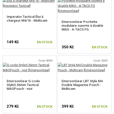
POCHES CEINTURE
BOTTES, IMPRÉGNATION
Imperator Tactical Étui à
chargeur M4/16 - Multicam
EmersonGear Pochette
PREMIERS SECOURS
modulaire ouverte à double
MAG - A-TACS FG
PATCHS
149 Kč
EN STOCK
PORTE-CLÉS
350 Kč
EN STOCK
LIGHTSTICKS
Code 8049
Code 5043
BRASSARD D'ÉQUIPE
PARACORD, CORDES, MOUSQUETONS
EmersonGear G-code
EmersonGear LBT Style M4
Style5.56mm Tactical
Double Magazine Pouch -
AUTRES ACCESSOIRES
MAGPouch - noir
Multicam
CAMOUFLAGE, BANDE CAMOUFLAGE
279 Kč
399 Kč
EN STOCK
EN STOCK
RADIOS, CASQUES, CAMÉRAS