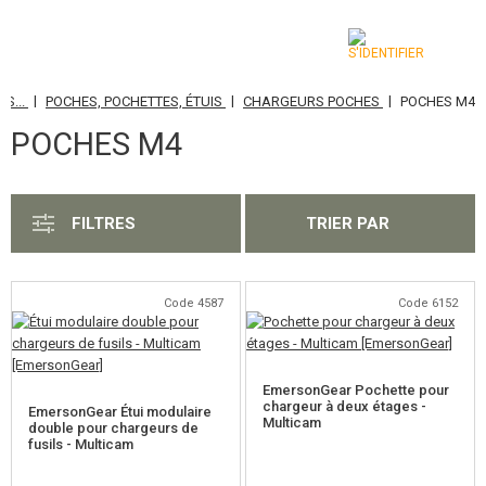
|
|
|
S...
POCHES, POCHETTES, ÉTUIS
CHARGEURS POCHES
POCHES M4
CATÉGORIES
POCHES M4
AIRSOFT GUNS
ARMES AIR COMPRIMÉ, LANCE-PIERRES
FILTRES
TRIER PAR
LANCE-GRENADES, GRENADES
BILLES, GAZ
Code 4587
Code 6152
BATTERIES, CHARGEURS
EmersonGear Pochette pour
CHARGEURS, BB LOADER
chargeur à deux étages -
EmersonGear Étui modulaire
Multicam
double pour chargeurs de
fusils - Multicam
LUNETTES, MASQUES