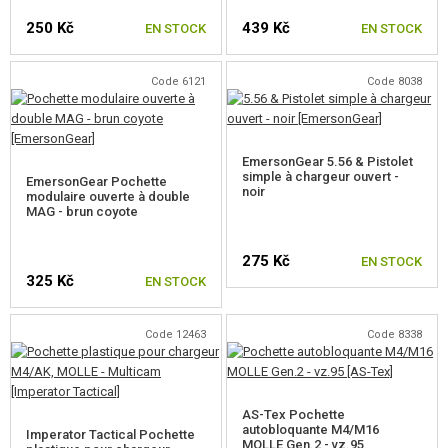
250 Kč
439 Kč
EN STOCK
EN STOCK
NOUVEAUTÉS
Code 6121
Code 8038
PROMOTION
CONTACTEZ NOUS
EmersonGear 5.56 & Pistolet
simple à chargeur ouvert -
EmersonGear Pochette
noir
modulaire ouverte à double
MAG - brun coyote
275 Kč
EN STOCK
325 Kč
EN STOCK
Code 12463
Code 8338
AS-Tex Pochette
autobloquante M4/M16
Imperator Tactical Pochette
MOLLE Gen.2 - vz.95