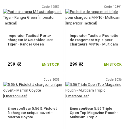
Code 12559
Code 12391
ACCESSOIRES POUR RÉPLIQUE
PIECE DE RECHANGE, UPGRADE
SERVICE ET MAINTENANCE D'RÉPLIQUE
Imperator Tactical Porte-
Imperator Tactical Pochette
chargeur M4 autobloquant
de rangement triple pour
Tiger - Ranger Green
chargeurs M4/16 - Multicam
AUTO DÉFENSE, FORMATION, COUTEAUX
CIBLES, CHAMP DE TIR
259 Kč
299 Kč
EN STOCK
EN STOCK
OUTDOOR, BUSHCRAFT
Code 8039
Code 8036
PANIERS-REPAS
JEUX DE CONSTRUCTION, MAQUETTES
EmersonGear 5.56 & Pistolet
EmersonGear 5.56 Triple
ARTICLES PROMOTIONNELS
à chargeur unique ouvert -
Open Top Magazine Pouch -
Marron Coyote
Multicam Tropic
MARCHANDISES ENDOMMAGÉES ET USAGÉES