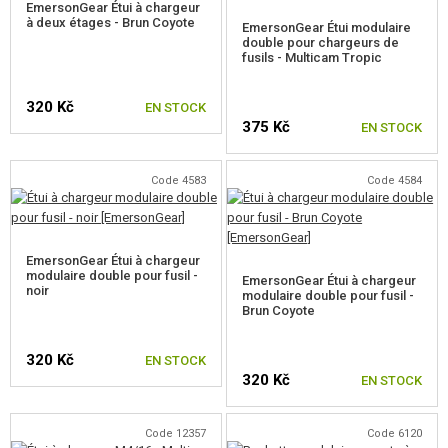
EmersonGear Étui à chargeur
POCHES POUR RADIO
à deux étages - Brun Coyote
EmersonGear Étui modulaire
double pour chargeurs de
POCHES MÉDICALES
fusils - Multicam Tropic
POCHETTES D'ADMINISTRATION
320 Kč
EN STOCK
375 Kč
EN STOCK
POCHETTES UNIVERSELLES
POCHE VIDE CHARGEUR
Code 4583
Code 4584
SAC D'HYDRATATION (CAMELBAG)
EmersonGear Étui à chargeur
POCHES DE CASQUE
modulaire double pour fusil -
EmersonGear Étui à chargeur
noir
modulaire double pour fusil -
STOCK POCHE
Brun Coyote
POCHES POUR BATTERIE
320 Kč
EN STOCK
320 Kč
EN STOCK
POCHES POUR ECOUTEURS
AUTRES POCHES
Code 12357
Code 6120