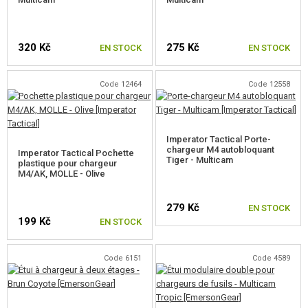
POCHES, POCHETTES, ÉTUIS
CHARGEURS POCHES
320 Kč
275 Kč
EN STOCK
EN STOCK
POCHES M4
Code 12464
Code 12558
POCHES AK
POCHES G36
Imperator Tactical Porte-
POCHES MP5/EVO
chargeur M4 autobloquant
Imperator Tactical Pochette
Tiger - Multicam
plastique pour chargeur
M4/AK, MOLLE - Olive
POCHES SVD
POCHES SRS/HTI
279 Kč
EN STOCK
199 Kč
EN STOCK
POCHES M82 BARRETT
Code 6151
Code 4589
POUR CHARGEURS DE MITRAILLEUSE
POCHES DE PISTOLET