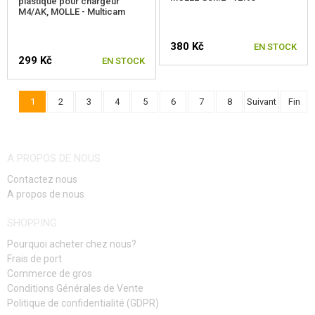
plastique pour chargeur
M4/AK, MOLLE - Multicam
380 Kč
EN STOCK
299 Kč
EN STOCK
1
2
3
4
5
6
7
8
Suivant
Fin
A PROPOS DE NOUS
Contactez nous
A propos de nous
SHOPPING
Pourquoi acheter chez nous?
Frais de port
Commerce de gros
Conditions Générales de Vente
Politique de confidentialité (GDPR)