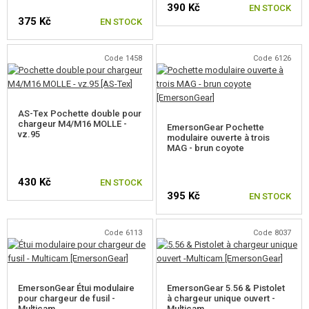
390 Kč
ÉQUIPEMENT, UNIFORMES...
EN STOCK
375 Kč
EN STOCK
HOLSTERS, SACOCHES DE TRANSPORT
Code 1458
Code 6126
CASQUES, CHAPELLERIE
UNIFORMES, CHEMISES, PANTALONS
AS-Tex Pochette double pour
ÉQUIPEMENT POUR ENFANTS
chargeur M4/M16 MOLLE -
EmersonGear Pochette
vz.95
modulaire ouverte à trois
MAG - brun coyote
GILETS
SACS A DOS
430 Kč
EN STOCK
395 Kč
EN STOCK
GANTS
Code 6113
Code 8037
CEINTURES
PROTECTEURS
EmersonGear Étui modulaire
EmersonGear 5.56 & Pistolet
PLATEFORMES MOLLE
pour chargeur de fusil -
à chargeur unique ouvert -
Multicam
Multicam