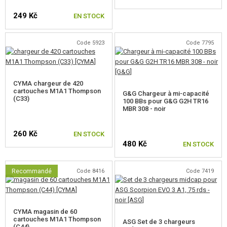
CHARGEURS POUR AK
249 Kč
EN STOCK
CHARGEURS POUR M4, M16
CHARGEURS POUR SR25
Code 5923
Code 7795
CHARGEURS POUR MP5
CYMA chargeur de 420
CHARGEURS POUR G36, CZ 805
cartouches M1A1 Thompson
G&G Chargeur à mi-capacité
(C33)
100 BBs pour G&G G2H TR16
CHARGEURS POUR AUG
MBR 308 - noir
CHARGEURS POUR P90
260 Kč
EN STOCK
480 Kč
EN STOCK
CHARGEURS POUR M14
CHARGEURS POUR MITRAILLEUSES
Recommandé
Code 8416
Code 7419
CHARGEURS POUR COURTE AEP
CHARGEURS POUR LES AUTRES
CYMA magasin de 60
cartouches M1A1 Thompson
ASG Set de 3 chargeurs
(C44)