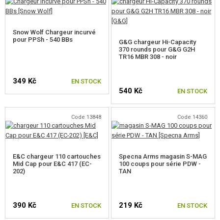
PROMOTION
CONTACTEZ NOUS
Snow Wolf Chargeur incurvé
pour PPSh - 540 BBs
G&G chargeur Hi-Capacity
370 rounds pour G&G G2H
TR16 MBR 308 - noir
349 Kč
EN STOCK
540 Kč
EN STOCK
Code 13848
Code 14360
E&C chargeur 110 cartouches
Specna Arms magasin S-MAG
Mid Cap pour E&C 417 (EC-
100 coups pour série PDW -
202)
TAN
390 Kč
219 Kč
EN STOCK
EN STOCK