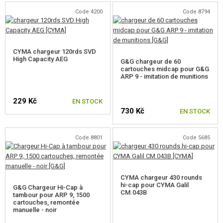
Code 4200
Code 8794
CYMA chargeur 120rds SVD
High Capacity AEG
G&G chargeur de 60
cartouches midcap pour G&G
ARP 9 - imitation de munitions
229 Kč
EN STOCK
730 Kč
EN STOCK
Code 8801
Code 5685
CYMA chargeur 430 rounds
hi-cap pour CYMA Galil
G&G Chargeur Hi-Cap à
CM.043B
tambour pour ARP 9, 1500
cartouches, remontée
manuelle - noir