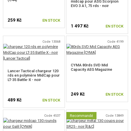
midcap pour ASG Scorpion
CHARGEURS POUR RÉPLIQUES A GAZ
EVO 3 A1, 75 rds - noir
CHARGEURS POUR PISTOLETS A RESSORT
259 Kč
EN STOCK
CHARGEURS POUR RÉPLIQUE SNIPER
1 497 Kč
EN STOCK
CARTOUCHES POUR FUSIL DE CHASSE
Code 13068
Code 4199
BB CHARGEURS ET DES BOUTEILLES
LUNETTES, MASQUES
CYMA 80rds SVD Mid
Capacity AEG Magazine
Lancer Tactical chargeur 120
ÉQUIPEMENT, UNIFORMES...
rds en polymère MidCap pour
LT-35 Battle-X - noir
CAMOUFLAGE, BANDE CAMOUFLAGE
249 Kč
EN STOCK
489 Kč
EN STOCK
RADIOS, CASQUES, CAMÉRAS
ACCESSOIRES POUR RÉPLIQUE
Code 4537
Recommandé
Code 13849
PIECE DE RECHANGE, UPGRADE