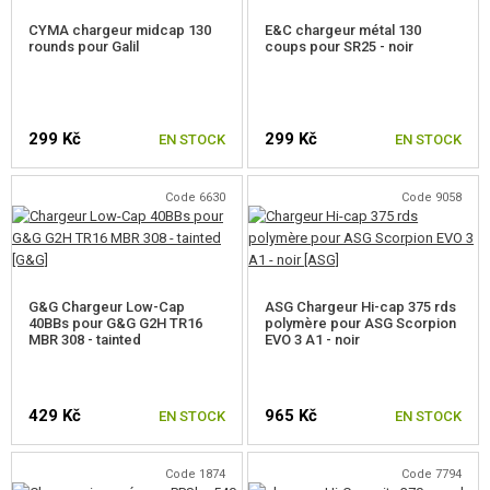
CYMA chargeur midcap 130
E&C chargeur métal 130
SERVICE ET MAINTENANCE D'RÉPLIQUE
rounds pour Galil
coups pour SR25 - noir
AUTO DÉFENSE, FORMATION, COUTEAUX
CIBLES, CHAMP DE TIR
299 Kč
299 Kč
EN STOCK
EN STOCK
OUTDOOR, BUSHCRAFT
Code 6630
Code 9058
PANIERS-REPAS
JEUX DE CONSTRUCTION, MAQUETTES
G&G Chargeur Low-Cap
ASG Chargeur Hi-cap 375 rds
40BBs pour G&G G2H TR16
polymère pour ASG Scorpion
ARTICLES PROMOTIONNELS
MBR 308 - tainted
EVO 3 A1 - noir
MARCHANDISES ENDOMMAGÉES ET USAGÉES
429 Kč
965 Kč
EN STOCK
EN STOCK
NOUVEAUTÉS
Code 1874
Code 7794