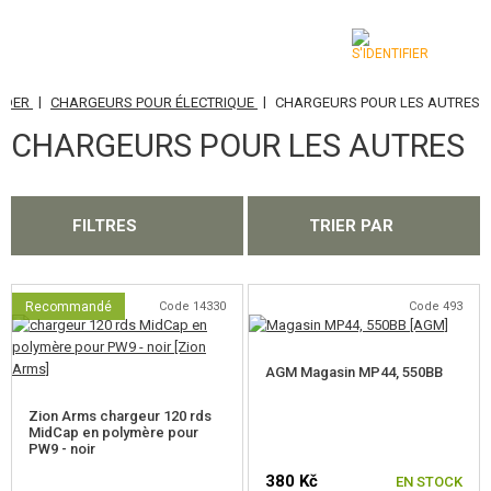
|
|
ADER
CHARGEURS POUR ÉLECTRIQUE
CHARGEURS POUR LES AUTRES
CATÉGORIES
CHARGEURS POUR LES AUTRES
AIRSOFT GUNS
ARMES AIR COMPRIMÉ, LANCE-PIERRES
FILTRES
TRIER PAR
LANCE-GRENADES, GRENADES
BILLES, GAZ
Recommandé
Code 14330
Code 493
BATTERIES, CHARGEURS
AGM Magasin MP44, 550BB
CHARGEURS, BB LOADER
Zion Arms chargeur 120 rds
MidCap en polymère pour
PW9 - noir
CHARGEURS POUR ÉLECTRIQUE
380 Kč
EN STOCK