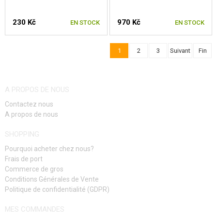
230 Kč
970 Kč
EN STOCK
EN STOCK
1
2
3
Suivant
Fin
A PROPOS DE NOUS
Contactez nous
A propos de nous
SHOPPING
Pourquoi acheter chez nous?
Frais de port
Commerce de gros
Conditions Générales de Vente
Politique de confidentialité (GDPR)
MES COMMANDES