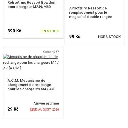
RetroArms Ressort Bowden
pour chargeur M249/M60
AirsoftPro Ressort de
MOTEURS, PIGNONS
remplacement pour le
magasin à double rangée
PIECES INTERNES DU CHARGEURS
390 Kč
EN STOCK
PIECES EXTERNES AEG
99 Kč
HORS STOCK
PIECES POUR RÉPLIQUES SNIPER
Code 4737
PIECES RÉPLIQUE A GAZ
VÉRIFIER LA DISPONIBILITÉ
HPA
SERVICE ET MAINTENANCE D'RÉPLIQUE
A.C.M. Mécanisme de
chargement de rechange
pour les chargeurs M4 / AK
AUTO DÉFENSE, FORMATION, COUTEAUX
Arrivée éstimée
CIBLES, CHAMP DE TIR
29 Kč
22ND AUGUST 2026
OUTDOOR, BUSHCRAFT