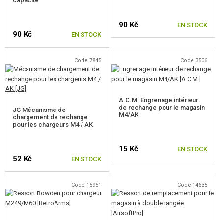
capacité
ÉQUIPEMENT, UNIFORMES...
90 Kč
EN STOCK
CAMOUFLAGE, BANDE CAMOUFLAGE
90 Kč
EN STOCK
RADIOS, CASQUES, CAMÉRAS
Code 7845
Code 3506
ACCESSOIRES POUR RÉPLIQUE
PIECE DE RECHANGE, UPGRADE
A.C.M. Engrenage intérieur
de rechange pour le magasin
JG Mécanisme de
PIECES INTERNES AEG
M4/AK
chargement de rechange
pour les chargeurs M4 / AK
GEARBOXES ET PARTIES INTÉRIEURES
15 Kč
EN STOCK
HOP-UP CHAMBRES, BLOCAGE DU CANON
52 Kč
EN STOCK
AEG CANONS INTÉRIEURS
Code 15951
Code 14635
JOINTS HOP-UP AEG
ÉLECTRONIQUE, CÂBLES, CONNECTEURS