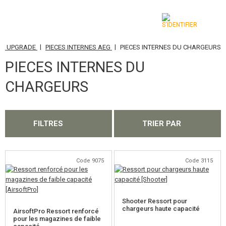
|
|
GE, UPGRADE
PIECES INTERNES AEG
PIECES INTERNES DU CHARGEURS
CATÉGORIES
PIECES INTERNES DU
AIRSOFT GUNS
CHARGEURS
ARMES AIR COMPRIMÉ, LANCE-PIERRES
LANCE-GRENADES, GRENADES
FILTRES
TRIER PAR
BILLES, GAZ
Code 9075
Code 3115
BATTERIES, CHARGEURS
CHARGEURS, BB LOADER
Shooter Ressort pour
LUNETTES, MASQUES
chargeurs haute capacité
AirsoftPro Ressort renforcé
pour les magazines de faible