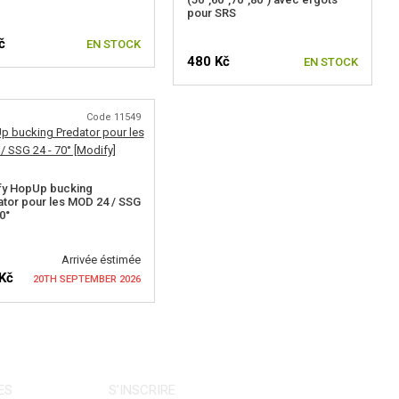
pour SRS
č
EN STOCK
480 Kč
EN STOCK
Code 11549
fy HopUp bucking
tor pour les MOD 24 / SSG
0°
Arrivée éstimée
Kč
20TH SEPTEMBER 2026
IFIER LA DISPONIBILITÉ
ES
S'INSCRIRE