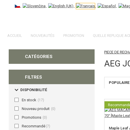
ACCUEIL
NOUVEAUTÉS
PROMOTION
QUELLE REPLIQUE AC
PIECE DE REC
CATÉGORIES
AEG J
FILTRES
POPULAIRE
DISPONIBILITÉ
En stock
(17)
Recommand
Nouveau produit
(0)
Promotions
(0)
Recommandé
(7)
Maple Lea