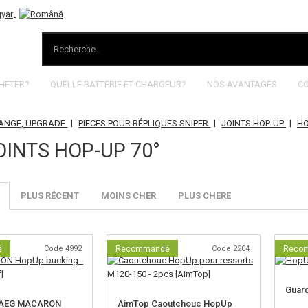
HETER?
QUELLE BATTERIE ET CHARGEUR?
NOS AVANTAGES
C
|
|
|
HANGE, UPGRADE
PIECES POUR RÉPLIQUES SNIPER
JOINTS HOP-UP
HO
OINTS HOP-UP 70°
PLUS RÉCENT
MOINS CHER
PLUS CHERE
é
Code 4992
Recommandé
Code 2204
Reco
Guard
f AEG MACARON
AimTop Caoutchouc HopUp