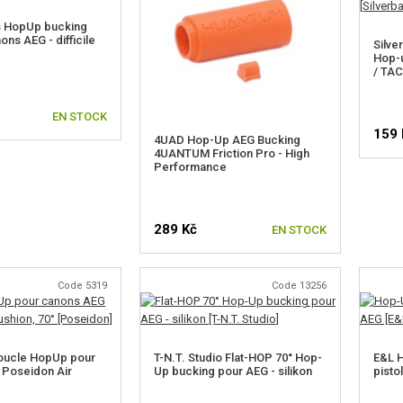
 HopUp bucking
ons AEG - difficile
Silve
Hop-u
/ TAC
EN STOCK
159 
4UAD Hop-Up AEG Bucking
4UANTUM Friction Pro - High
Performance
289 Kč
EN STOCK
Code 5319
Code 13256
oucle HopUp pour
T-N.T. Studio Flat-HOP 70° Hop-
E&L 
 Poseidon Air
Up bucking pour AEG - silikon
pisto
°