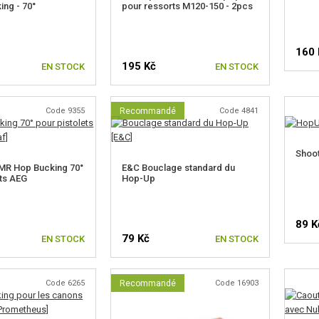
ng - 70°
pour ressorts M120-150 - 2pcs
160 
195 Kč
EN STOCK
EN STOCK
Code 9355
Recommandé
Code 4841
Shoot
MR Hop Bucking 70°
E&C Bouclage standard du
ets AEG
Hop-Up
89 K
79 Kč
EN STOCK
EN STOCK
Code 6265
Recommandé
Code 16903