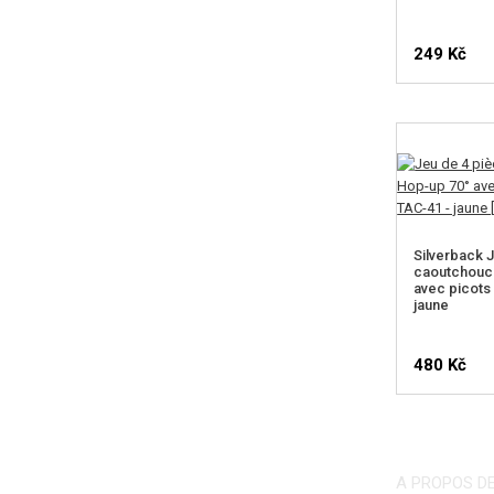
249 Kč
Silverback 
caoutchouc 
avec picots
jaune
480 Kč
A PROPOS D