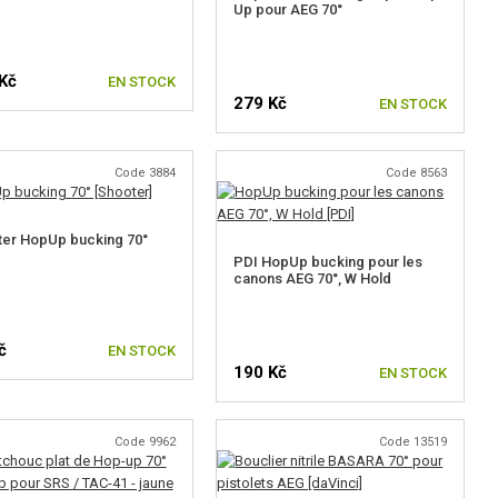
Up pour AEG 70°
Kč
EN STOCK
279 Kč
EN STOCK
Code 3884
Code 8563
er HopUp bucking 70°
PDI HopUp bucking pour les
canons AEG 70°, W Hold
č
EN STOCK
190 Kč
EN STOCK
Code 9962
Code 13519