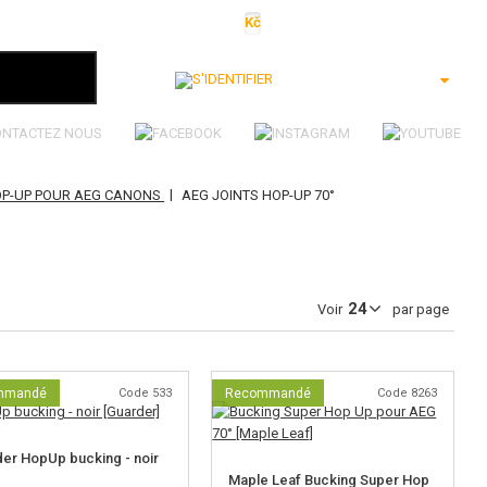
Kč
€
$
Ft
lei
S'identifier
ONTACTEZ NOUS
|
P-UP POUR AEG CANONS
AEG JOINTS HOP-UP 70°
Voir
par page
mmandé
Code 533
Recommandé
Code 8263
er HopUp bucking - noir
Maple Leaf Bucking Super Hop