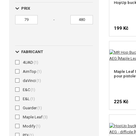
HopUp bucki
PRIX
-
199 Kč
FABRICANT
4UAD
(1)
AimTop
Maple Leaf 
(1)
pour pistol
daVinci
(1)
E&C
(1)
E&L
(1)
225 Kč
Guarder
(1)
Maple Leaf
(3)
Modify
(1)
PDI
(1)