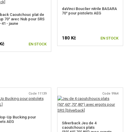
daVinci Bouclier nitrile BASARA
70° pour pistolets AEG
rback Caoutchouc plat de
p 70° avec Nub pour SRS
-41 - jaune
180 Kč
EN STOCK
Kč
EN STOCK
Code 11139
Code 9964
Hop-Up Bucking pour
lets AEG
Silverback Jeu de 4
caoutchoucs plats
(50°,60°,70°,80°) avec ergots