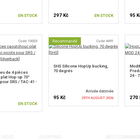
297 Kč
95 K
EN STOCK
EN STOCK
Code 10003
Recommandé
Code 4491
SHS Silicone HopUp bucking,
Modi
70 degrés
Preda
Jeu de 4 pièces
24 - 7
plat Hop-up 70°
 pour SRS / TAC-41 -
Arrivée éstimée
95 Kč
270 
29TH AUGUST 2026
EN STOCK
VÉRIFIER LA DISPONIBILITÉ
VÉR
E NOUS
SHOPPING
MES COMMAND