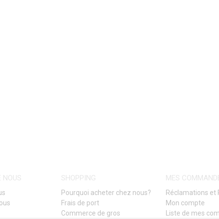
E NOUS
SHOPPING
MES COMMAND
us
Pourquoi acheter chez nous?
Réclamations et 
nous
Frais de port
Mon compte
Commerce de gros
Liste de mes c