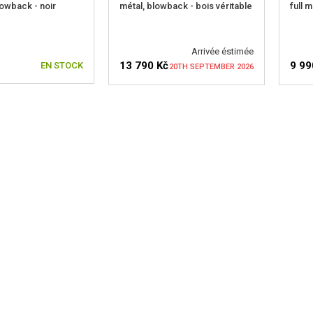
blowback - noir
métal, blowback - bois véritable
full 
Arrivée éstimée
13 790 Kč
9 99
EN STOCK
20TH SEPTEMBER 2026
VÉRIFIER LA DISPONIBILITÉ
VÉR