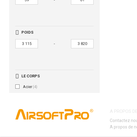
POIDS
-
LE CORPS
Acier
(4)
A PROPOS D
Contactez no
A propos de 