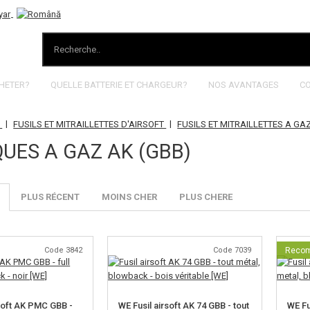
HETER?
QUELLE BATTERIE ET CHARGEUR?
NOS AVANTAGES
C
|
|
S
FUSILS ET MITRAILLETTES D'AIRSOFT
FUSILS ET MITRAILLETTES A GA
QUES A GAZ AK (GBB)
PLUS RÉCENT
MOINS CHER
PLUS CHERE
Code 3842
Code 7039
Reco
rsoft AK PMC GBB -
WE Fusil airsoft AK 74 GBB - tout
WE Fu