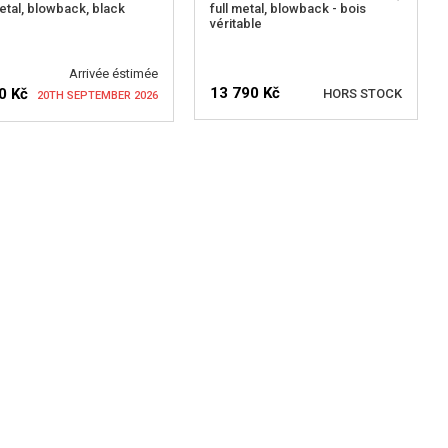
metal, blowback, black
full metal, blowback - bois
véritable
Arrivée éstimée
13 790 Kč
0 Kč
HORS STOCK
20TH SEPTEMBER 2026
VÉRIFIER LA DISPONIBILITÉ
IFIER LA DISPONIBILITÉ