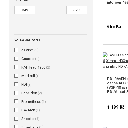
intérieur 4
-
665 Kč
FABRICANT
daVinci
(8)
Guarder
(1)
KM Head 1950
(2)
MadBull
(1)
PDI RAVEN a
canon AEG 
PDI
(8)
(VSR-10 av
PDI/Airsoft
Poseidon
(2)
Prometheus
(1)
1 199 Kč
RA-Tech
(1)
Shooter
(6)
Silverback
(1)