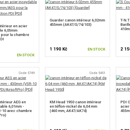
Guarder canon intérieur 6,02mm
T-N.T
455mm (AK47/S/74/103)
Barill
térieur en acier
410
 de 6,05mm
pour la chambre
PDI
1 190 Kč
2 15
EN STOCK
EN STOCK
Code 5749
Code 5451
ntérieur AEG en
KM Head 1950 canon intérieur
PDI C
dable 6,01mm -
en téflon-nickel de 6,04 mm
acier
-10 avec chambre
(460 mm, AK47/AK74)
455m
Pro)