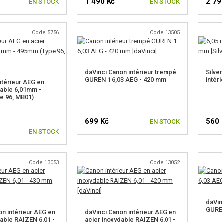
1 490 Kč
2 79
EN STOCK
EN STOCK
Code 5756
Code 13505
daVinci Canon intérieur trempé
Silve
GUREN 1 6,03 AEG - 420 mm
intér
ntérieur AEG en
dable 6,01mm -
e 96, MB01)
699 Kč
560 
EN STOCK
EN STOCK
Code 13053
Code 13052
daVin
GUREN
on intérieur AEG en
daVinci Canon intérieur AEG en
dable RAIZEN 6,01 -
acier inoxydable RAIZEN 6,01 -