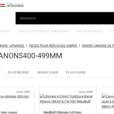
HETER?
QUELLE BATTERIE ET CHARGEUR?
NOS AVANTAGES
C
|
|
HANGE, UPGRADE
PIECES POUR RÉPLIQUES SNIPER
SNIPER CANONS DE 
ANONS400-499MM
PLUS RÉCENT
MOINS CHER
PLUS CHERE
Code 3001
Code 3448
02 mm canon
MadBull Ultimate 6,01mm