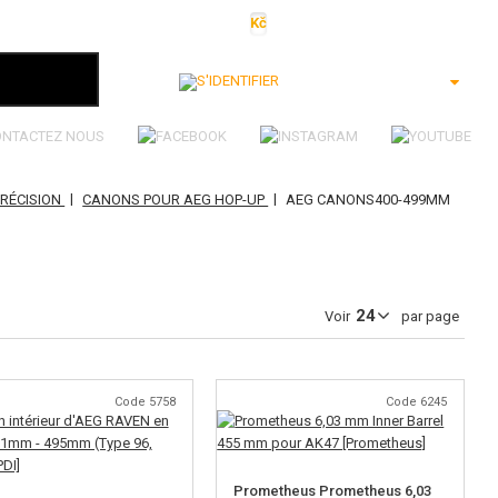
Kč
€
$
Ft
lei
S'identifier
ONTACTEZ NOUS
|
|
PRÉCISION
CANONS POUR AEG HOP-UP
AEG CANONS400-499MM
Voir
par page
Code 5758
Code 6245
Prometheus Prometheus 6,03