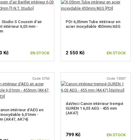
. Studio S Coussin d'air
PDI 6,05mm Tube intérieur en
et intérieur 6,03 mm -
acier inoxydable 455mm/AEG
mm
0 Kč
2 550 Kč
EN STOCK
EN STOCK
Code 5750
Code 13507
daVinci Canon intérieur trempé
GUREN 1 6,03 AEG - 455 mm
anon intérieur d'AEG en
(AK47)
 inoxydable 6,01mm -
m (AK47, AK74)
799 Kč
EN STOCK