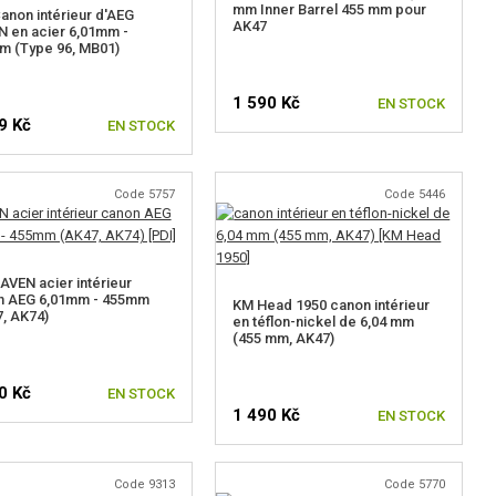
mm Inner Barrel 455 mm pour
anon intérieur d'AEG
AK47
 en acier 6,01mm -
m (Type 96, MB01)
1 590 Kč
EN STOCK
9 Kč
EN STOCK
Code 5757
Code 5446
AVEN acier intérieur
n AEG 6,01mm - 455mm
KM Head 1950 canon intérieur
, AK74)
en téflon-nickel de 6,04 mm
(455 mm, AK47)
0 Kč
EN STOCK
1 490 Kč
EN STOCK
Code 9313
Code 5770