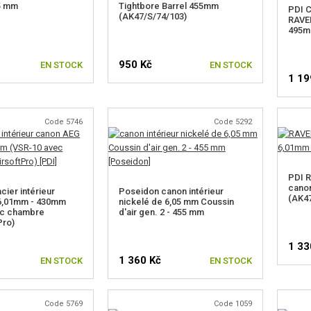
55 mm
Tightbore Barrel 455mm
PDI C
(AK47/S/74/103)
RAVEN
495m
950 Kč
EN STOCK
EN STOCK
1 19
Code 5746
Code 5292
PDI R
cano
cier intérieur
Poseidon canon intérieur
(AK47
6,01mm - 430mm
nickelé de 6,05 mm Coussin
ec chambre
d'air gen. 2 - 455 mm
Pro)
1 33
1 360 Kč
EN STOCK
EN STOCK
Code 5769
Code 1059