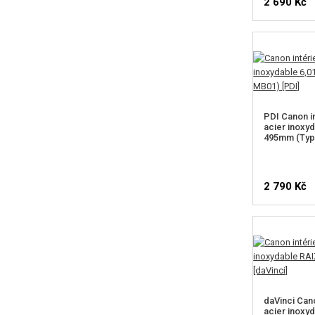
2 690 Kč
PDI Canon i
acier inoxy
495mm (Typ
2 790 Kč
daVinci Can
acier inoxy