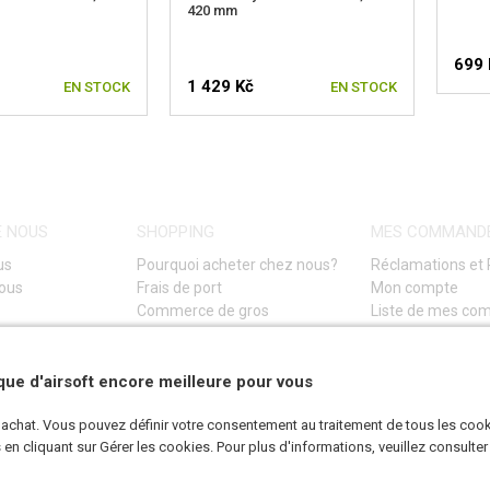
420 mm
699 
1 429 Kč
EN STOCK
EN STOCK
E NOUS
SHOPPING
MES COMMAND
us
Pourquoi acheter chez nous?
Réclamations et 
nous
Frais de port
Mon compte
Commerce de gros
Liste de mes c
Conditions Générales de Vente
Guide de dépann
Politique de confidentialité
(GDPR)
ue d'airsoft encore meilleure pour vous
d'achat. Vous pouvez définir votre consentement au traitement de tous les coo
n cliquant sur Gérer les cookies. Pour plus d'informations, veuillez consulter