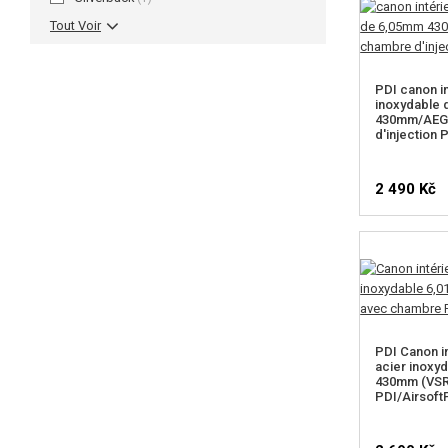
Tout Voir
PDI canon in
inoxydable
430mm/AEG 
d'injection 
2 490 Kč
PDI Canon i
acier inoxy
430mm (VSR
PDI/Airsoft