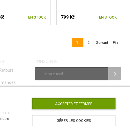
Kč
799 Kč
EN STOCK
EN STOCK
1
2
Suivant
Fin
ES
S'INSCRIRE
Retours
ommandes
age
NOUS SUIVRE
ACCEPTER ET FERMER
kies en
 notre
GÉRER LES COOKIES
AirsoftPro.cz © 2026