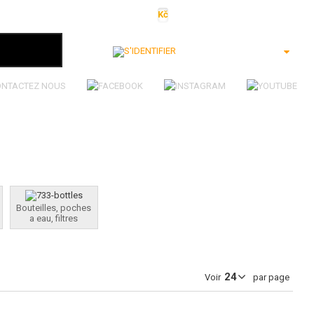
Kč
€
$
Ft
lei
S'identifier
ONTACTEZ NOUS
Bouteilles, poches
a eau, filtres
Voir
par page