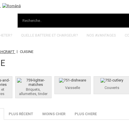
HETER?
QUELLE BATTERIE ET CHARGEUR?
NOS AVANTAGES
C
|
SHCRAFT
CUISINE
NE
Vaisselle
Couverts
 et
Briquets,
res
allumettes, tinder
PLUS RÉCENT
MOINS CHER
PLUS CHERE