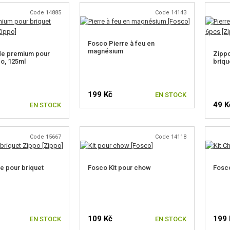
Code 14885
Code 14143
Fosco Pierre à feu en
magnésium
de premium pour
Zippo
po, 125ml
briqu
199 Kč
EN STOCK
49 K
EN STOCK
Code 15667
Code 14118
 pour briquet
Fosco Kit pour chow
Fosco
109 Kč
199 
EN STOCK
EN STOCK