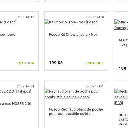
Code 14119
Code 14110
how lourd
Fosco Kit Chow pliable - Noir
ALB f
inoxy
199 Kč
EN STOCK
EN STOCK
199 
Code 16404
Code 14121
c à eau HOSER 2.0l
Fosco Réchaud pliant de poche
pour combustible solide
BCB R
combu
avec 