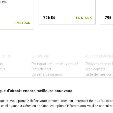
arent
726 Kč
795 
EN STOCK
EN STOCK
E NOUS
SHOPPING
MES COMMAND
us
Pourquoi acheter chez nous?
Réclamations et 
nous
Frais de port
Mon compte
Commerce de gros
Liste de mes c
Conditions Générales de Vente
Guide de dépann
Politique de confidentialité
(GDPR)
ue d'airsoft encore meilleure pour vous
d'achat. Vous pouvez définir votre consentement au traitement de tous les coo
n cliquant sur Gérer les cookies. Pour plus d'informations, veuillez consulter