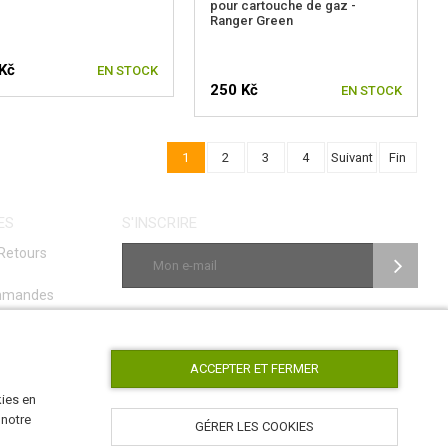
pour cartouche de gaz -
Ranger Green
Kč
EN STOCK
250 Kč
EN STOCK
1
2
3
4
Suivant
Fin
ES
S'INSCRIRE
Retours
ommandes
age
NOUS SUIVRE
ACCEPTER ET FERMER
kies en
 notre
GÉRER LES COOKIES
AirsoftPro.cz © 2026