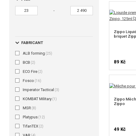
-
Zippo Liqui
briquet Zip
FABRICANT
ALB forming
(25)
89 Kč
BCB
(2)
ECO Fire
(2)
Fosco
(16)
Imperator Tactical
(3)
KOMBAT Military
(1)
Zippo Mèche
Zippo
MSR
(8)
Platypus
(12)
TifanTEX
(2)
49 Kč
VAR
(4)