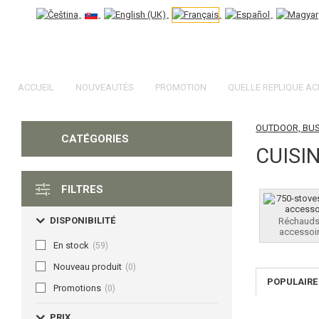
ACCUEIL
NOUVEAUTÉS
PROMOTION
QUELLE REPLIQUE AC
OUTDOOR, BU
CATÉGORIES
CUISI
FILTRES
DISPONIBILITÉ
Réchauds
accessoi
En stock
(59)
Nouveau produit
(0)
POPULAIRE
Promotions
(0)
PRIX