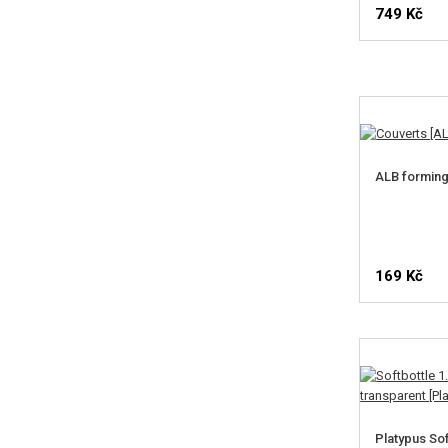
749 Kč
ALB forming
169 Kč
Platypus Sof