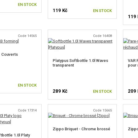
EN STOCK
119 Kč
EN STOCK
119 
Code 14565
Code 16408
 Couverts
Platypus Softbottle 1.0l Waves
VAR P
transparent
pour 
EN STOCK
289 Kč
209 
EN STOCK
Code 17314
Code 15665
Zippo Briquet - Chrome brossé
Zippo
tbottle 1.0l Platy