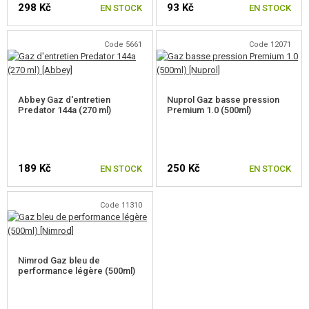
298 Kč
93 Kč
EN STOCK
EN STOCK
BILLES 0,25G
Code 5661
Code 12071
BILLES 0,28G
BILLES 0,30G
Abbey Gaz d'entretien
Nuprol Gaz basse pression
Predator 144a (270 ml)
BILLES 0,32G
Premium 1.0 (500ml)
BILLES 0,36G
BILLES 0,40G
189 Kč
250 Kč
EN STOCK
EN STOCK
BILLES 0,43G
Code 11310
BILLES 0,45-0,90G
GAZ
Nimrod Gaz bleu de
performance légère (500ml)
BLUE GAZ / HFC144
GREEN GAS