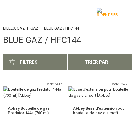
|
|
BILLES, GAZ
GAZ
BLUE GAZ / HFC144
CATÉGORIES
BLUE GAZ / HFC144
AIRSOFT GUNS
ARMES AIR COMPRIMÉ, LANCE-PIERRES
FILTRES
TRIER PAR
LANCE-GRENADES, GRENADES
BILLES, GAZ
Code 5417
Code 7627
BILLES 0,12G
Abbey Bouteille de gaz
Abbey Buse d'extension pour
BILLES 0,16G
Predator 144a (700 ml)
bouteille de gaz d'airsoft
BILLES 0,20G
BILLES 0,23G