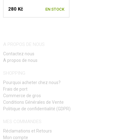
280 Kč
EN STOCK
RED GAS
BLACK GAS
CAPSULES DE CO2
A PROPOS DE NOUS
BATTERIES, CHARGEURS
Contactez nous
A propos de nous
CHARGEURS, BB LOADER
SHOPPING
LUNETTES, MASQUES
Pourquoi acheter chez nous?
Frais de port
ÉQUIPEMENT, UNIFORMES...
Commerce de gros
Conditions Générales de Vente
CAMOUFLAGE, BANDE CAMOUFLAGE
Politique de confidentialité (GDPR)
MES COMMANDES
RADIOS, CASQUES, CAMÉRAS
Réclamations et Retours
ACCESSOIRES POUR RÉPLIQUE
Mon compte