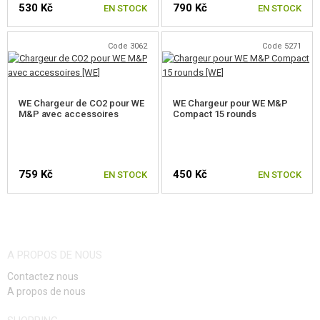
CHARGEURS POUR RÉPLIQUES A GAZ
530 Kč
790 Kč
EN STOCK
EN STOCK
CHARGEURS POUR RÉPLIQUES COURTES GAZ
Code 3062
Code 5271
CHARGEURS GLOCK ET SIMILAIRES
CHARGEURS 1911, HI-CAPA, MEU
WE Chargeur de CO2 pour WE
WE Chargeur pour WE M&P
M&P avec accessoires
Compact 15 rounds
CHARGEURS CZ
CHARGEURS M&P
759 Kč
450 Kč
EN STOCK
EN STOCK
CHARGEURS M9, M92
CHARGEURS P08, P38
CHARGEURS DESERT EAGLE
A PROPOS DE NOUS
CHARGEURS SÉRIE XDM
Contactez nous
A propos de nous
CHARGEURS SÉRIE SIG