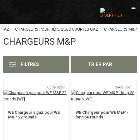
|
|
A GAZ
CHARGEURS POUR RÉPLIQUES COURTES GAZ
CHARGEURS M&P
CATÉGORIES
CHARGEURS M&P
AIRSOFT GUNS
ARMES AIR COMPRIMÉ, LANCE-PIERRES
FILTRES
TRIER PAR
LANCE-GRENADES, GRENADES
BILLES, GAZ
Code 5256
Code 3061
BATTERIES, CHARGEURS
WE Chargeur à gaz pour WE
WE Chargeur pour WE M&P -
CHARGEURS, BB LOADER
M&P 22 rounds
long 50 rounds
CHARGEURS POUR ÉLECTRIQUE