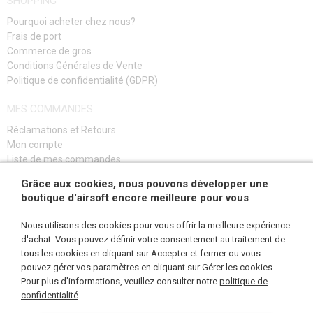
SHOPPING
CARTOUCHES POUR REVOLVERS
Pourquoi acheter chez nous?
CHARGEURS POUR AUTRES PISTOLETS
Frais de port
Commerce de gros
CHARGEURS POUR RÉPLIQUES LONGUES GAZ
Conditions Générales de Vente
Politique de confidentialité (GDPR)
CHARGEURS POUR PISTOLETS A RESSORT
MES COMMANDES
CHARGEURS POUR RÉPLIQUE SNIPER
Réclamations et Retours
Mon compte
CARTOUCHES POUR FUSIL DE CHASSE
Liste de mes commandes
Guide de dépannage
BB CHARGEURS ET DES BOUTEILLES
Grâce aux cookies, nous pouvons développer une
boutique d'airsoft encore meilleure pour vous
S'INSCRIRE
LUNETTES, MASQUES
Nous utilisons des cookies pour vous offrir la meilleure expérience
ÉQUIPEMENT, UNIFORMES...
d'achat. Vous pouvez définir votre consentement au traitement de
tous les cookies en cliquant sur Accepter et fermer ou vous
pouvez gérer vos paramètres en cliquant sur Gérer les cookies.
CAMOUFLAGE, BANDE CAMOUFLAGE
NOUS SUIVRE
Pour plus d'informations, veuillez consulter notre
politique de
confidentialité
.
RADIOS, CASQUES, CAMÉRAS