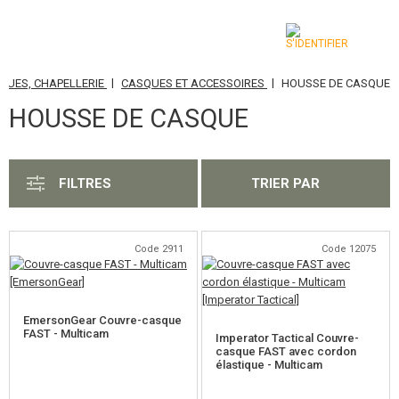
|
|
QUES, CHAPELLERIE
CASQUES ET ACCESSOIRES
HOUSSE DE CASQUE
CATÉGORIES
HOUSSE DE CASQUE
AIRSOFT GUNS
ARMES AIR COMPRIMÉ, LANCE-PIERRES
FILTRES
TRIER PAR
LANCE-GRENADES, GRENADES
BILLES, GAZ
Code 2911
Code 12075
BATTERIES, CHARGEURS
EmersonGear Couvre-casque
CHARGEURS, BB LOADER
FAST - Multicam
Imperator Tactical Couvre-
casque FAST avec cordon
élastique - Multicam
LUNETTES, MASQUES