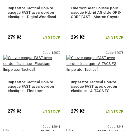
POCHES, POCHETTES, ÉTUIS
Imperator Tactical Couvre-
EmersonGear Housse pour
casque FAST avec cordon
casque Hybrid AG style OPS-
BOTTES, IMPRÉGNATION
élastique - Digital Woodland
CORE FAST - Marron Coyote
PREMIERS SECOURS
279 Kč
299 Kč
EN STOCK
EN STOCK
PATCHS
PORTE-CLÉS
Code 12079
Code 12078
LIGHTSTICKS
BRASSARD D'ÉQUIPE
Imperator Tactical Couvre-
Imperator Tactical Couvre-
casque FAST avec cordon
casque FAST avec cordon
PARACORD, CORDES, MOUSQUETONS
élastique - Flecktarn
élastique - A-TACS FG
AUTRES ACCESSOIRES
279 Kč
279 Kč
EN STOCK
EN STOCK
CAMOUFLAGE, BANDE CAMOUFLAGE
RADIOS, CASQUES, CAMÉRAS
Code 12041
Code 3248