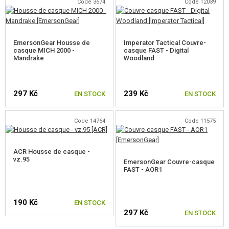
Code 3674
Code 12039
NOUVEAUTÉS
EmersonGear Housse de
Imperator Tactical Couvre-
PROMOTION
casque MICH 2000 -
casque FAST - Digital
Mandrake
Woodland
CONTACTEZ NOUS
297 Kč
239 Kč
EN STOCK
EN STOCK
Code 14764
Code 11575
ACR Housse de casque -
vz.95
EmersonGear Couvre-casque
FAST - AOR1
190 Kč
EN STOCK
297 Kč
EN STOCK