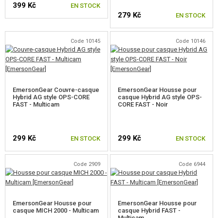
399 Kč
ÉQUIPEMENT, UNIFORMES...
EN STOCK
279 Kč
EN STOCK
HOLSTERS, SACOCHES DE TRANSPORT
Code 10145
Code 10146
CASQUES, CHAPELLERIE
CASQUES ET ACCESSOIRES
CASQUES
EmersonGear Couvre-casque
EmersonGear Housse pour
Hybrid AG style OPS-CORE
casque Hybrid AG style OPS-
FAST - Multicam
CORE FAST - Noir
HOUSSE DE CASQUE
POCHETTES SUR LE CASQUE
299 Kč
299 Kč
EN STOCK
EN STOCK
VISIONS NOCTURNES FACTICES
SE MONTE SUR LES CASQUES
Code 2909
Code 6944
ACCESSOIRES CASQUE
EmersonGear Housse pour
EmersonGear Housse pour
CASQUETTES
casque MICH 2000 - Multicam
casque Hybrid FAST -
Multicam