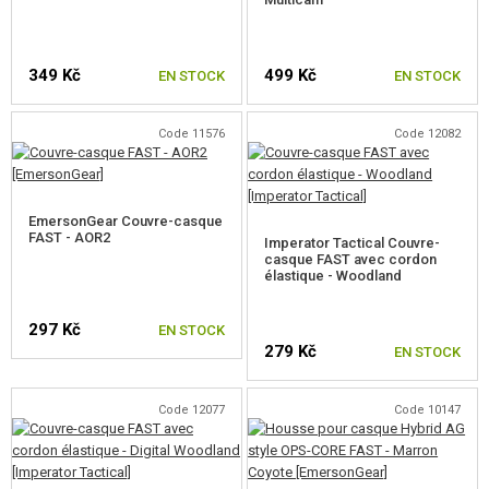
CHAPEAUX
FOULARDS
349 Kč
499 Kč
EN STOCK
EN STOCK
CAGOULES
Code 11576
Code 12082
UNIFORMES, CHEMISES, PANTALONS
ÉQUIPEMENT POUR ENFANTS
EmersonGear Couvre-casque
FAST - AOR2
GILETS
Imperator Tactical Couvre-
casque FAST avec cordon
élastique - Woodland
SACS A DOS
GANTS
297 Kč
EN STOCK
279 Kč
EN STOCK
CEINTURES
Code 12077
Code 10147
PROTECTEURS
PLATEFORMES MOLLE