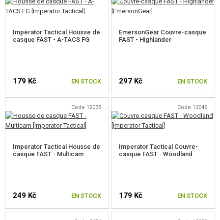
ACCESSOIRES POUR RÉPLIQUE
Imperator Tactical Housse de
EmersonGear Couvre-casque
PIECE DE RECHANGE, UPGRADE
casque FAST - A-TACS FG
FAST - Highlander
SERVICE ET MAINTENANCE D'RÉPLIQUE
AUTO DÉFENSE, FORMATION, COUTEAUX
179 Kč
297 Kč
EN STOCK
EN STOCK
CIBLES, CHAMP DE TIR
Code 12035
Code 12046
OUTDOOR, BUSHCRAFT
PANIERS-REPAS
Imperator Tactical Housse de
Imperator Tactical Couvre-
casque FAST - Multicam
casque FAST - Woodland
JEUX DE CONSTRUCTION, MAQUETTES
ARTICLES PROMOTIONNELS
249 Kč
179 Kč
EN STOCK
EN STOCK
MARCHANDISES ENDOMMAGÉES ET USAGÉES