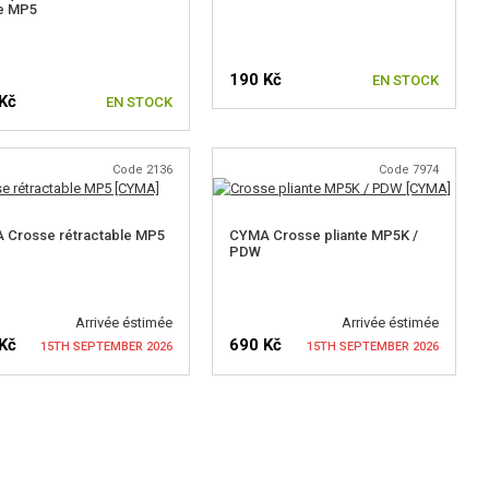
de MP5
190 Kč
EN STOCK
Kč
EN STOCK
Code 2136
Code 7974
 Crosse rétractable MP5
CYMA Crosse pliante MP5K /
PDW
Arrivée éstimée
Arrivée éstimée
Kč
690 Kč
15TH SEPTEMBER 2026
15TH SEPTEMBER 2026
IFIER LA DISPONIBILITÉ
VÉRIFIER LA DISPONIBILITÉ