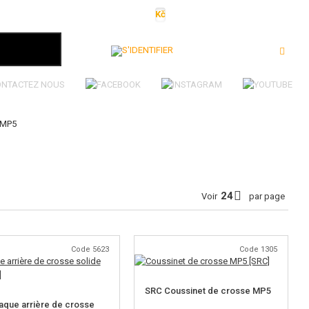
Kč
€
$
Ft
lei
S'identifier
ONTACTEZ NOUS
 MP5
Voir
par page
Code 5623
Code 1305
SRC Coussinet de crosse MP5
aque arrière de crosse