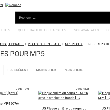
HETER?
QUELLE BATTERIE ET CHARGEUR?
NOS AVANTAGES
C
|
|
|
HANGE, UPGRADE
PIECES EXTERNES AEG
MP5 PIECES
CROSSES POUR
ES POUR MP5
PLUS RÉCENT
MOINS CHER
PLUS CHERE
Code 1795
Code 5628
e MP5 (C76)
JG Plaque arrière du corps du
JG Pl