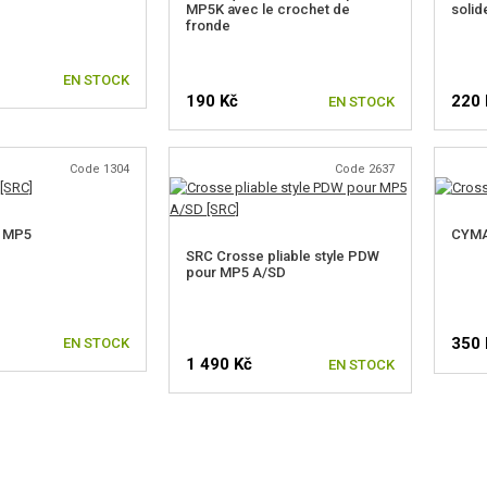
MP5K avec le crochet de
soli
fronde
EN STOCK
190 Kč
220 
EN STOCK
Code 1304
Code 2637
e MP5
CYMA
SRC Crosse pliable style PDW
pour MP5 A/SD
350 
EN STOCK
1 490 Kč
EN STOCK
VÉR