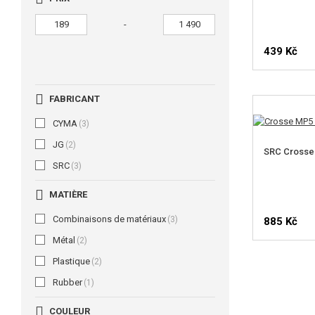
-
439 Kč
FABRICANT
CYMA
(3)
JG
(2)
SRC Cross
SRC
(3)
MATIÈRE
Combinaisons de matériaux
(3)
885 Kč
Métal
(2)
Plastique
(2)
Rubber
(1)
COULEUR