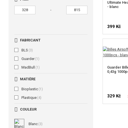
Ultimate Hea
- blanc
-
399 Kč
FABRICANT
BLS
(3)
Guarder
(1)
MadBull
Guarder Bill
(1)
0,43g 1000p
MATIÈRE
Bioplastic
(1)
329 Kč
Plastique
(4)
COULEUR
VÉRIFIER 
Blanc
(3)