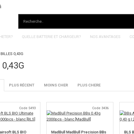
HETER?
QUELLE BATTERIE ET CHARGEUR?
NOS AVANTAGES
C
BILLES 0,43G
 0,43G
PLUS RÉCENT
MOINS CHER
PLUS CHERE
Code 5493
Code 3436
'airsoft BLS BIO
MadBull MadBull Precision BBs
BLS B