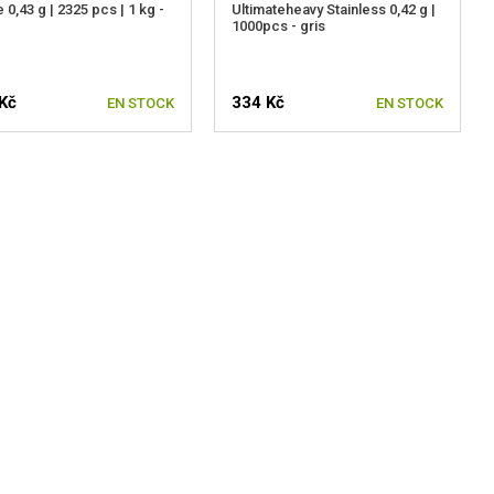
 0,43 g | 2325 pcs | 1 kg -
Ultimateheavy Stainless 0,42 g |
1000pcs - gris
Kč
334 Kč
EN STOCK
EN STOCK