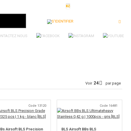
Kč
€
$
Ft
lei
S'identifier
ONTACTEZ NOUS
Voir
par page
Code 13120
Code 16481
Bs Airsoft BLS Precision
BLS Airsoft BBs BLS