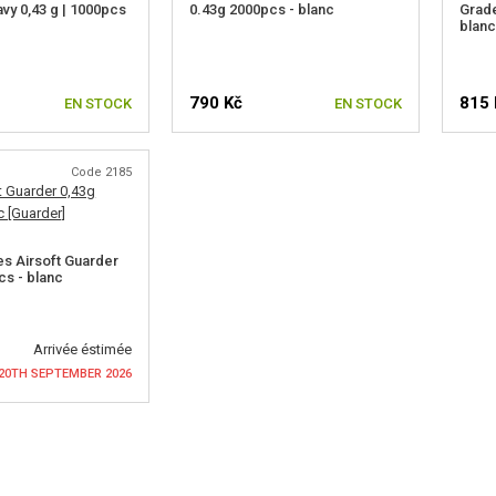
vy 0,43 g | 1000pcs
0.43g 2000pcs - blanc
Grade
blanc
790 Kč
815 
EN STOCK
EN STOCK
Code 2185
es Airsoft Guarder
cs - blanc
Arrivée éstimée
20TH SEPTEMBER 2026
LA DISPONIBILITÉ