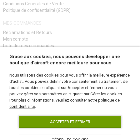
Conditions Générales de Vente
JEUX DE CONSTRUCTION, MAQUETTES
Politique de confidentialité (GDPR)
ARTICLES PROMOTIONNELS
MES COMMANDES
MARCHANDISES ENDOMMAGÉES ET USAGÉES
Réclamations et Retours
Mon compte
Liste de mes commandes
NOUVEAUTÉS
Guide de dépannage
Grâce aux cookies, nous pouvons développer une
boutique d'airsoft encore meilleure pour vous
PROMOTION
S'INSCRIRE
Nous utilisons des cookies pour vous offrir la meilleure expérience
CONTACTEZ NOUS
d'achat. Vous pouvez définir votre consentement au traitement de
tous les cookies en cliquant sur Accepter et fermer ou vous
pouvez gérer vos paramètres en cliquant sur Gérer les cookies.
NOUS SUIVRE
Pour plus d'informations, veuillez consulter notre
politique de
confidentialité
.
ACCEPTER ET FERMER
GÉRER LES COOKIES