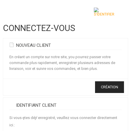
CONNECTEZ-VOUS
CATÉGORIES
AIRSOFT GUNS
NOUVEAU CLIENT
ARMES AIR COMPRIMÉ, LANCE-PIERRES
En créant un compte sur notre site, you pourrez passer votre
commande plus rapidement, enregistrer plusieurs adresses de
LANCE-GRENADES, GRENADES
livraison, voir et suivre vos commandes, et bien plus.
BILLES, GAZ
CRÉATION
BATTERIES, CHARGEURS
IDENTIFIANT CLIENT
CHARGEURS, BB LOADER
Si vous ętes déjŕ enregistré, veuillez vous connecter directement
LUNETTES, MASQUES
ici.: