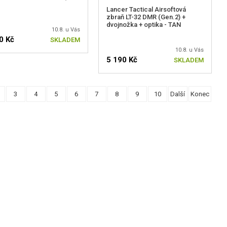
Lancer Tactical Airsoftová
zbraň LT-32 DMR (Gen.2) +
dvojnožka + optika - TAN
10.8. u Vás
0 Kč
SKLADEM
10.8. u Vás
5 190 Kč
SKLADEM
3
4
5
6
7
8
9
10
Další
Konec