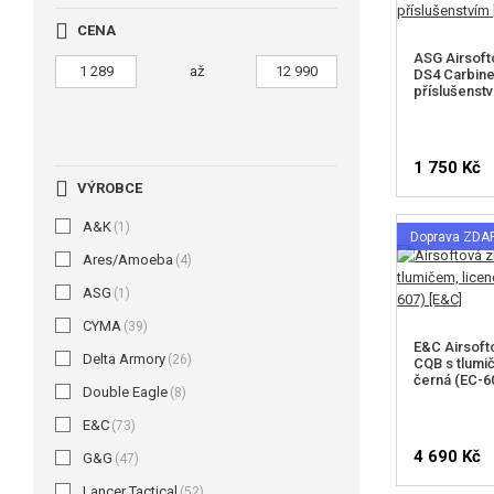
CENA
ASG Airsoft
až
DS4 Carbine
příslušenst
1 750 Kč
VÝROBCE
A&K
(1)
Doprava ZD
Ares/Amoeba
(4)
ASG
(1)
CYMA
(39)
E&C Airsoft
Delta Armory
(26)
CQB s tlumi
černá (EC-6
Double Eagle
(8)
E&C
(73)
4 690 Kč
G&G
(47)
Lancer Tactical
(52)