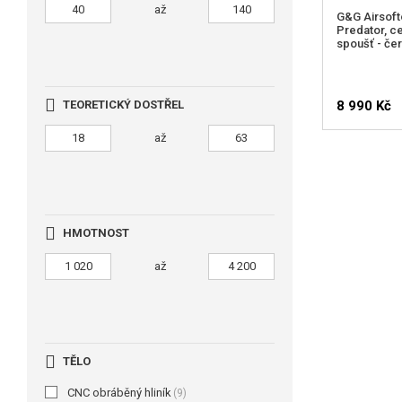
až
G&G Airsoft
Predator, ce
spoušť - če
TEORETICKÝ DOSTŘEL
8 990 Kč
až
HMOTNOST
až
TĚLO
CNC obráběný hliník
(9)