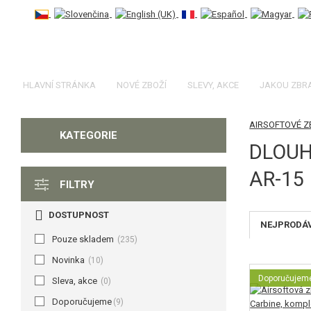
HLAVNÍ STRÁNKA
NOVÉ ZBOŽÍ
SLEVY, AKCE
JAKOU ZBR
AIRSOFTOVÉ 
KATEGORIE
DLOUH
AR-15
FILTRY
DOSTUPNOST
NEJPRODÁ
Pouze skladem
(235)
Novinka
(10)
Doporučujem
Sleva, akce
(0)
Doporučujeme
(9)