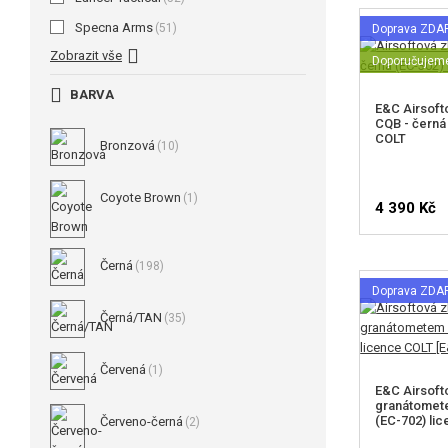
Specna Arms
(51)
Doprava ZD
Zobrazit vše
Doporučujem
BARVA
E&C Airsoft
CQB - černá
COLT
Bronzová
(10)
Coyote Brown
(1)
4 390 Kč
Černá
(198)
Doprava ZD
Černá/TAN
(35)
Červená
(1)
E&C Airsoft
granátomet
(EC-702) li
Červeno-černá
(2)