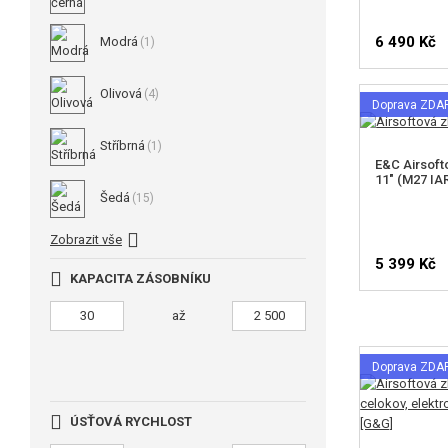
6 490 Kč
Modrá
(1)
Olivová
(4)
Doprava ZD
Stříbrná
(1)
E&C Airsoft
11" (M27 IAR
Šedá
(15)
Zobrazit vše
5 399 Kč
KAPACITA ZÁSOBNÍKU
až
Doprava ZD
ÚSŤOVÁ RYCHLOST