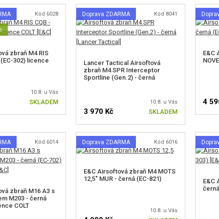
ARMA
Kód 6028
Doprava ZDARMA
Kód 8041
Dopra
e
ová zbraň M4 RIS
E&C A
 (EC-302) licence
NOVES
Lancer Tactical Airsoftová
zbraň M4 SPR Interceptor
Sportline (Gen.2) - černá
10.8. u Vás
4 59
SKLADEM
10.8. u Vás
3 970 Kč
SKLADEM
ARMA
Kód 6014
Doprava ZDARMA
Kód 6016
Dopra
E&C Airsoftová zbraň M4 MOTS
12,5" MUR - černá (EC-821)
E&C A
černá
ová zbraň M16 A3 s
em M203 - černá
cence COLT
10.8. u Vás