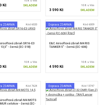
10.8. u Vás
0 Kč
SKLADEM
10.8. u Vás
3 590 Kč
SKLADEM
va ZDARMA
Kód 6020
Doprava ZDARMA
Kód 6009
irsoftová zbraň SR16-E3
E&C Airsoftová zbraň M4 RIS
13,5" - černá (EC-318)
TANKER 5” - černá (EC-606)
10.8. u Vás
10.8. u Vás
0 Kč
4 590 Kč
SKLADEM
SKLADEM
va ZDARMA
Kód 7624
Doprava ZDARMA
Kód 13747
Airsoftová zbraň M4 MOTS
 MUR celokov - černá (EC-