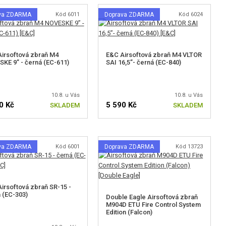
va ZDARMA
Kód 6011
Doprava ZDARMA
Kód 6024
irsoftová zbraň M4
E&C Airsoftová zbraň M4 VLTOR
KE 9” - černá (EC-611)
SAI 16,5”- černá (EC-840)
10.8. u Vás
10.8. u Vás
0 Kč
5 590 Kč
SKLADEM
SKLADEM
va ZDARMA
Kód 6001
Doprava ZDARMA
Kód 13723
irsoftová zbraň SR-15 -
 (EC-303)
Double Eagle Airsoftová zbraň
M904D ETU Fire Control System
Edition (Falcon)