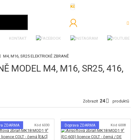
Kč
€
$
Ft
lei
Přihlásit se
KONTAKT
|
M4, M16, SR25 ELEKTRICKÉ ZBRANĚ
 MODEL M4, M16, SR25, 416,
Zobrazit
produktů
va ZDARMA
Kód 6030
Doprava ZDARMA
Kód 6008