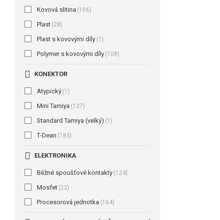
Kovová slitina
(166)
Plast
(28)
Plast s kovovými díly
(1)
Polymer s kovovými díly
(108)
KONEKTOR
Atypický
(1)
Mini Tamiya
(127)
Standard Tamiya (velký)
(1)
T-Dean
(183)
ELEKTRONIKA
Běžné spoušťové kontakty
(124)
Mosfet
(22)
Procesorová jednotka
(164)