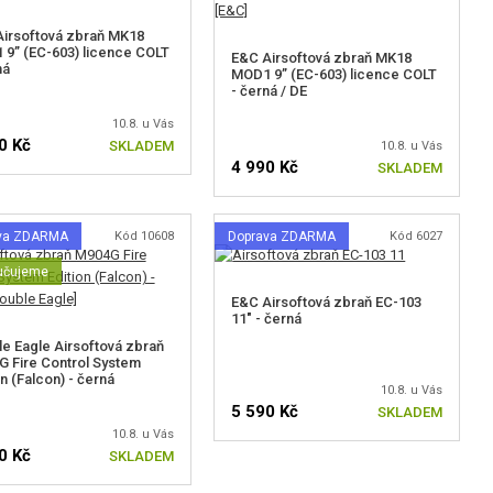
irsoftová zbraň MK18
9” (EC-603) licence COLT
E&C Airsoftová zbraň MK18
ná
MOD1 9” (EC-603) licence COLT
- černá / DE
10.8. u Vás
0 Kč
SKLADEM
10.8. u Vás
4 990 Kč
SKLADEM
va ZDARMA
Kód 10608
Doprava ZDARMA
Kód 6027
učujeme
E&C Airsoftová zbraň EC-103
11" - černá
e Eagle Airsoftová zbraň
 Fire Control System
on (Falcon) - černá
10.8. u Vás
5 590 Kč
SKLADEM
10.8. u Vás
0 Kč
SKLADEM