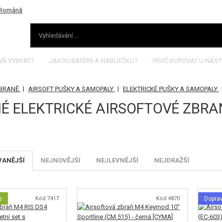
AŇ VYBRAT?
JAKOU BATERII A NABÍJEČKU?
PROČ KUPOVAT U NÁS?
|
|
ZBRANĚ
AIRSOFT PUŠKY A SAMOPALY
ELEKTRICKÉ PUŠKY A SAMOPALY
É ELEKTRICKÉ AIRSOFTOVÉ ZBRANĚ
VANĚJŠÍ
NEJNOVĚJŠÍ
NEJLEVNĚJŠÍ
NEJDRAŽŠÍ
e
Kód 7417
Kód 4870
Dopra