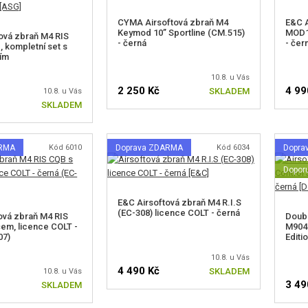
CYMA Airsoftová zbraň M4
E&C A
Keymod 10” Sportline (CM.515)
MOD1 
ová zbraň M4 RIS
- černá
- čer
, kompletní set s
vím
10.8. u Vás
2 250 Kč
4 99
SKLADEM
10.8. u Vás
SKLADEM
ARMA
Kód 6010
Doprava ZDARMA
Kód 6034
Dopra
Dopor
E&C Airsoftová zbraň M4 R.I.S
(EC-308) licence COLT - černá
ová zbraň M4 RIS
Doubl
čem, licence COLT -
M904G
07)
Editi
10.8. u Vás
4 490 Kč
SKLADEM
10.8. u Vás
3 49
SKLADEM