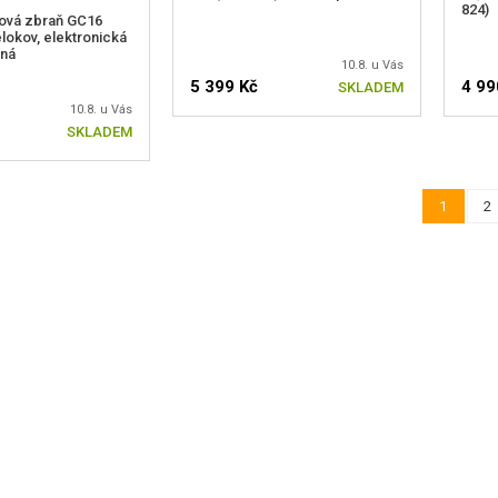
824)
ová zbraň GC16
lokov, elektronická
rná
10.8. u Vás
5 399 Kč
4 99
SKLADEM
10.8. u Vás
SKLADEM
1
2