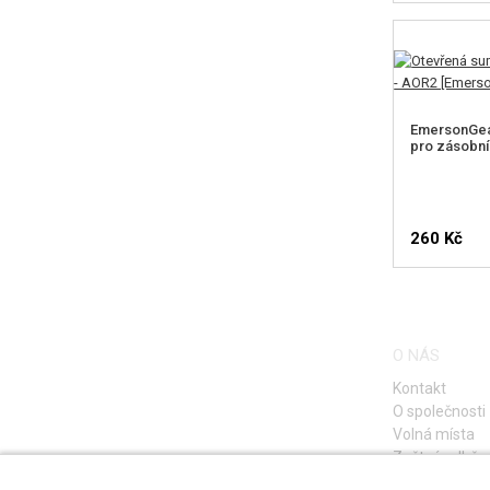
EmersonGea
pro zásobní
260 Kč
O NÁS
Kontakt
O společnosti
Volná místa
Zpětný odběr e