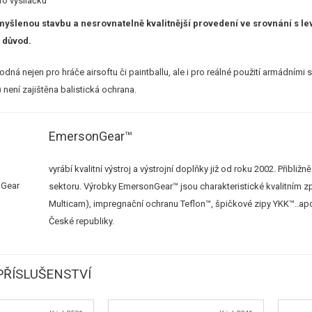
ro vysílačku
yšlenou stavbu a nesrovnatelně kvalitnější provedení ve srovnání s levn
 důvod.
hodná nejen pro hráče airsoftu či paintballu, ale i pro reálné použití armádním
) není zajištěna balistická ochrana.
EmersonGear™
vyrábí kvalitní výstroj a výstrojní doplňky již od roku 2002. Přibl
sektoru. Výrobky EmersonGear™ jsou charakteristické kvalitním zp
Multicam), impregnační ochranu Teflon™, špičkové zipy YKK™..
České republiky.
ŘÍSLUŠENSTVÍ
S
M