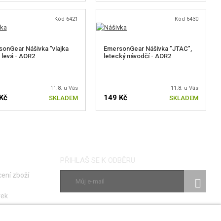
Kód 6421
Kód 6430
onGear Nášivka "vlajka
EmersonGear Nášivka "JTAC",
 levá - AOR2
letecký návodčí - AOR2
11.8. u Vás
11.8. u Vás
Kč
149 Kč
SKLADEM
SKLADEM
PŘIHLAŠ SE K ODBĚRU
ení zboží
vek
ky
SLEDUJ NÁS