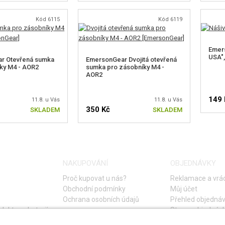
Kód 6115
Kód 6119
Emers
USA",
r Otevřená sumka
EmersonGear Dvojitá otevřená
ky M4 - AOR2
sumka pro zásobníky M4 -
AOR2
149 
11.8. u Vás
11.8. u Vás
350 Kč
SKLADEM
SKLADEM
NAKUPOVÁNÍ
OBJEDNÁVKY
Proč kupovat u nás?
Reklamace a vrác
Obchodní podmínky
Můj účet
Ochrana osobních údajů
Přehled objedná
lektro a baterií
Storno objednáv
Časté otázky