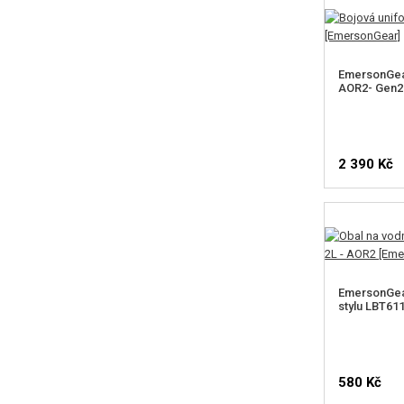
EmersonGea
AOR2- Gen2
2 390 Kč
ZVOL
EmersonGear
stylu LBT61
580 Kč