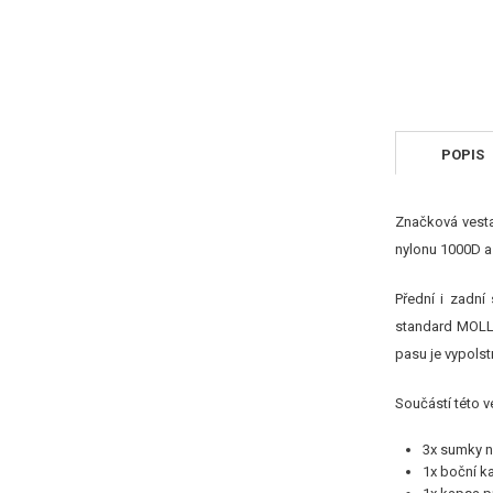
POPIS
Značková vesta
nylonu 1000D a 
Přední i zadní 
standard MOLLE
pasu je vypolst
Součástí této v
3x sumky 
1x boční ka