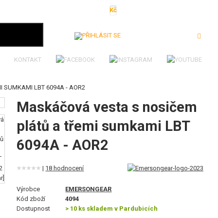
Kč
€
$
Ft
lei
Přihlásit se
KONTAKT
 SUMKAMI LBT 6094A - AOR2
Maskáčová vesta s nosičem
plátů a třemi sumkami LBT
6094A - AOR2
|
18 hodnocení
Výrobce
EMERSONGEAR
Kód zboží
4094
Dostupnost
> 10 ks skladem v Pardubicích