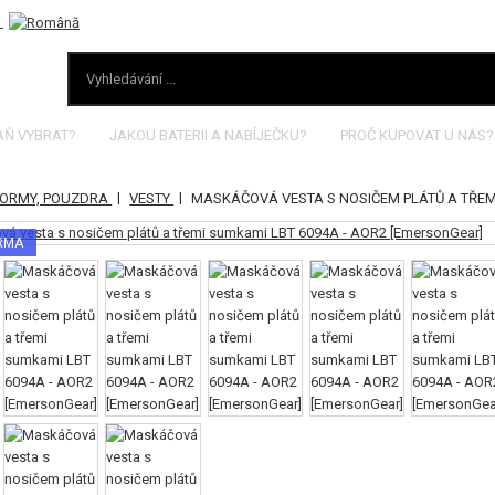
AŇ VYBRAT?
JAKOU BATERII A NABÍJEČKU?
PROČ KUPOVAT U NÁS?
|
|
FORMY, POUZDRA
VESTY
MASKÁČOVÁ VESTA S NOSIČEM PLÁTŮ A TŘEMI
ARMA