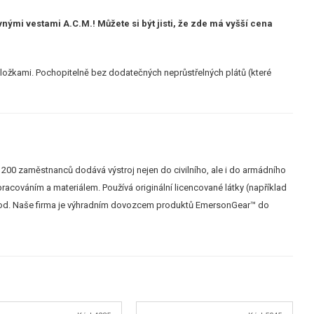
ými vestami A.C.M.! Můžete si být jisti, že zde má vyšší cena
i složkami. Pochopitelně bez dodatečných neprůstřelných plátů (které
ižně 200 zaměstnanců dodává výstroj nejen do civilního, ale i do armádního
racováním a materiálem. Používá originální licencované látky (například
apod. Naše firma je výhradním dovozcem produktů EmersonGear™ do