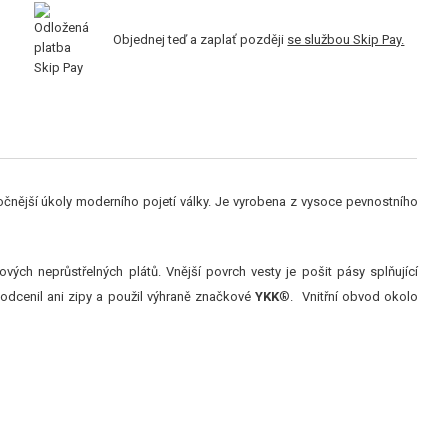
Objednej teď a zaplať později
se službou Skip Pay.
ročnější úkoly moderního pojetí války. Je vyrobena z vysoce pevnostního
ových neprůstřelných plátů. Vnější povrch vesty je pošit pásy splňující
dcenil ani zipy a použil výhraně značkové
YKK
®
. Vnitřní obvod okolo