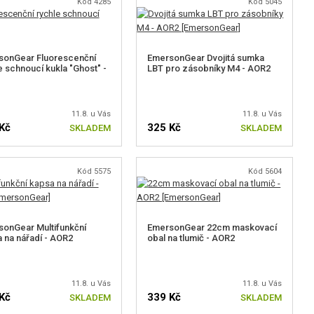
Kód 4285
Kód 5045
sonGear Fluorescenční
EmersonGear Dvojitá sumka
e schnoucí kukla "Ghost" -
LBT pro zásobníky M4 - AOR2
11.8. u Vás
11.8. u Vás
Kč
325 Kč
SKLADEM
SKLADEM
Kód 5575
Kód 5604
onGear Multifunkční
EmersonGear 22cm maskovací
 na nářadí - AOR2
obal na tlumič - AOR2
11.8. u Vás
11.8. u Vás
Kč
339 Kč
SKLADEM
SKLADEM