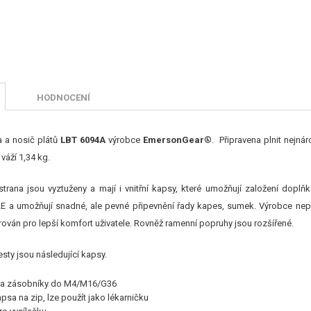
HODNOCENÍ
 a nosič plátů
LBT 6094A
výrobce
EmersonGear
®
. Připravena plnit nejná
váží 1,34 kg.
strana jsou vyztuženy a mají i vnitřní kapsy, které umožňují založení doplňk
 a umožňují snadné, ale pevné připevnění řady kapes, sumek. Výrobce nepo
rován pro lepší komfort uživatele. Rovněž ramenní popruhy jsou rozšířené.
esty jsou následující kapsy.
na zásobníky do M4/M16/G36
psa na zip, lze použít jako lékarničku