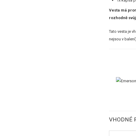
1x kapsa p
Vesta má prom
rozhodně svůj
Tato vesta je v
nejsou v balení
VHODNÉ P