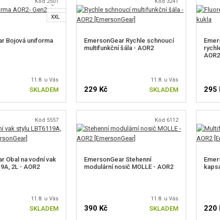
Kód 2501
Kód 3241
L
XXL
r Bojová uniforma
EmersonGear Rychle schnoucí
Emer
multifunkční šála - AOR2
rychl
AOR2
11.8. u Vás
11.8. u Vás
229 Kč
295 
SKLADEM
SKLADEM
Kód 5557
Kód 6112
TE VELIKOST
 Obal na vodní vak
EmersonGear Stehenní
Emers
19A, 2L - AOR2
modulární nosič MOLLE - AOR2
kapsa
11.8. u Vás
11.8. u Vás
390 Kč
220 
SKLADEM
SKLADEM